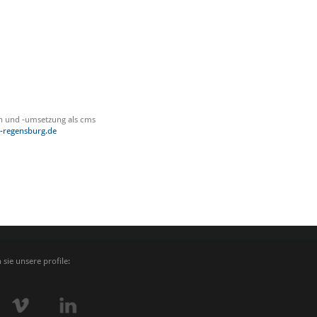
n und -umsetzung als cms
-regensburg.de
sie unsere profile: