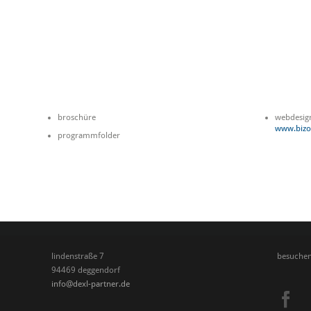
broschüre
webdesig
www.bizo
programmfolder
lindenstraße 7
besuchen 
94469 deggendorf
info@dexl-partner.de