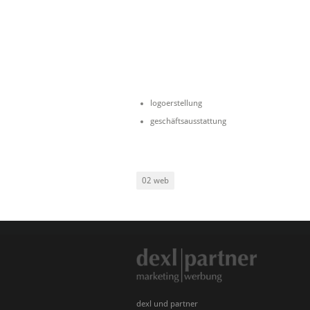
logoerstellung
geschäftsausstattung
02 web
dexl und partner